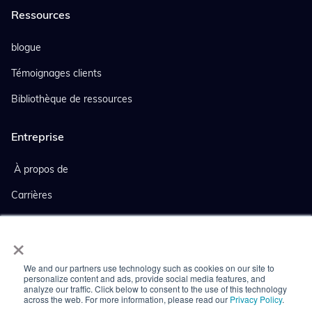
Ressources
blogue
Témoignages clients
Bibliothèque de ressources
Entreprise
À propos de
Carrières
Evénements
×
Nouvelles de l'entreprise
We and our partners use technology such as cookies on our site to
Couverture de presse
personalize content and ads, provide social media features, and
analyze our traffic. Click below to consent to the use of this technology
across the web. For more information, please read our
Privacy Policy
.
Nous contacter