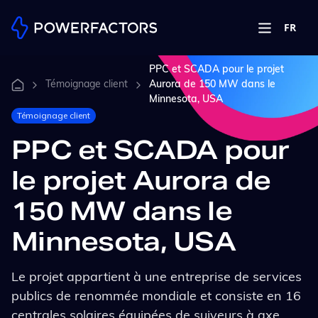
FR
PPC et SCADA pour le projet
Témoignage client
Aurora de 150 MW dans le
Minnesota, USA
Témoignage client
PPC et SCADA pour
le projet Aurora de
150 MW dans le
Minnesota, USA
Le projet appartient à une entreprise de services
publics de renommée mondiale et consiste en 16
centrales solaires équipées de suiveurs à axe